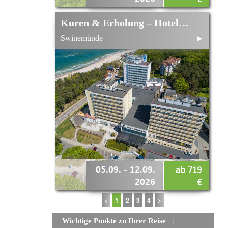
Kuren & Erholung – Hotel Vestina Wellness & Spa im September
Swinemünde
►
05.09. - 12.09.
ab 719
2026
€
<
1
2
3
4
>
Wichtige Punkte zu Ihrer Reise