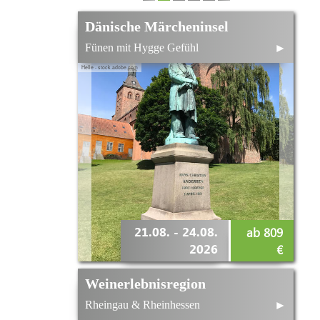
Dänische Märcheninsel
Fünen mit Hygge Gefühl
►
Helle - stock.adobe.com
21.08. - 24.08.
ab 809
2026
€
Weinerlebnisregion
Rheingau & Rheinhessen
►