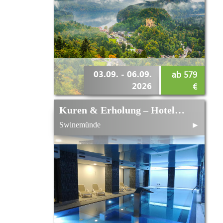
03.09. - 06.09.
ab 579
2026
€
Kuren & Erholung – Hotel Ewerdin im September
Swinemünde
►