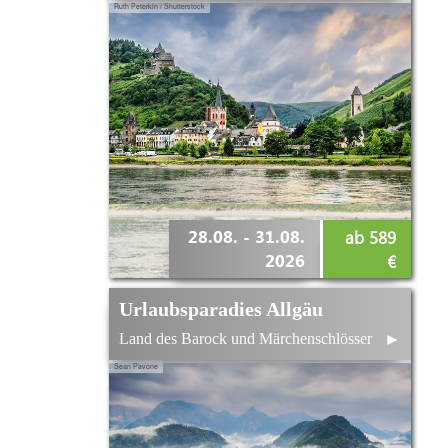
Ruth Peterkin / Shutterstock
28.08. - 31.08.
ab 589
2026
€
Urlaubsparadies Allgäu
Land des Barock und Märchenschlösser
►
Sean Pavone