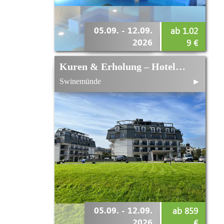
05.09. - 12.09.
ab 1.02
2026
9 €
Kuren & Erholung – Hotel Platino Mare im September
Swinemünde
►
05.09. - 12.09.
ab 859
2026
€