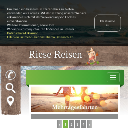
Riese Reisen
Togg
navi
<
1
2
3
4
>