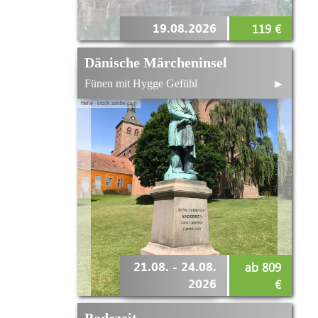
19.08.2026
119 €
Dänische Märcheninsel
Fünen mit Hygge Gefühl
►
Helle - stock.adobe.com
21.08. - 24.08.
ab 809
2026
€