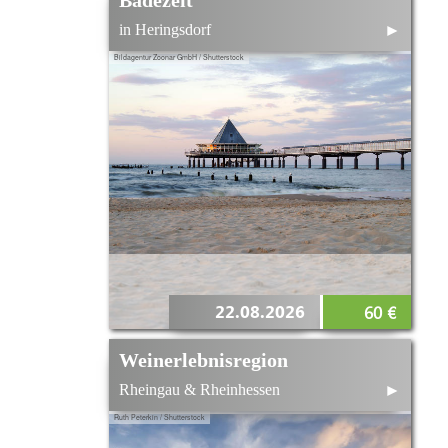
Badezeit
in Heringsdorf
►
Bildagentur Zoonar GmbH / Shutterstock
22.08.2026
60 €
Weinerlebnisregion
Rheingau & Rheinhessen
►
Ruth Peterkin / Shutterstock