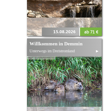
15.08.2026
ab 71 €
Willkommen in Demmin
Unterwegs im Dreistromland
►
UbjsP / Shutterstock 145963982