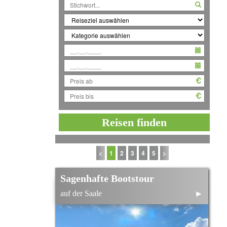
Reisen finden
<
1
2
3
4
5
>
Sagenhafte Bootstour
auf der Saale
►